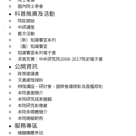
國內院士季會
科普推廣及活動
院區開放
中研講堂
藝文活動
（新）知識饗宴系列
（舊）知識饗宴
知識饗宴系列電子書
求真究實：中央研究院2008-2017院史電子書
公開資訊
政策建議書
文書處理規則
辦理講座、研討會、國際會議錄影及直播原則
本院書面簡介
本院研究成果選輯
本院研究影像展
本院多媒體簡介
本院簡報範例
服務專區
機關團體參訪