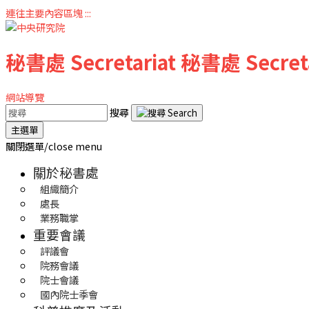
連往主要內容區塊
:::
秘書處
Secretariat
秘書處
Secret
網站導覽
搜尋
主選單
關閉選單/close menu
關於秘書處
組織簡介
處長
業務職掌
重要會議
評議會
院務會議
院士會議
國內院士季會