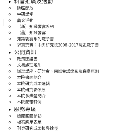
科普推廣及活動
院區開放
中研講堂
藝文活動
（新）知識饗宴系列
（舊）知識饗宴
知識饗宴系列電子書
求真究實：中央研究院2008-2017院史電子書
公開資訊
政策建議書
文書處理規則
辦理講座、研討會、國際會議錄影及直播原則
本院書面簡介
本院研究成果選輯
本院研究影像展
本院多媒體簡介
本院簡報範例
服務專區
機關團體參訪
檔案應用表單
刊登研究成果報導途徑