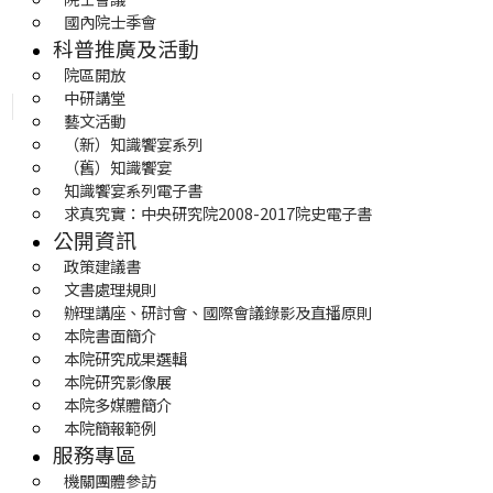
國內院士季會
科普推廣及活動
院區開放
中研講堂
藝文活動
（新）知識饗宴系列
（舊）知識饗宴
知識饗宴系列電子書
求真究實：中央研究院2008-2017院史電子書
公開資訊
政策建議書
文書處理規則
辦理講座、研討會、國際會議錄影及直播原則
本院書面簡介
本院研究成果選輯
本院研究影像展
本院多媒體簡介
本院簡報範例
服務專區
機關團體參訪