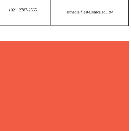
（02）2787-2565
asmedia@gate.sinica.edu.tw