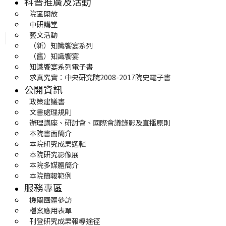
科普推廣及活動
院區開放
中研講堂
藝文活動
（新）知識饗宴系列
（舊）知識饗宴
知識饗宴系列電子書
求真究實：中央研究院2008-2017院史電子書
公開資訊
政策建議書
文書處理規則
辦理講座、研討會、國際會議錄影及直播原則
本院書面簡介
本院研究成果選輯
本院研究影像展
本院多媒體簡介
本院簡報範例
服務專區
機關團體參訪
檔案應用表單
刊登研究成果報導途徑