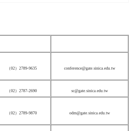
聯絡電話
電子信箱
（02）2789-9635
conference@gate.sinica.edu.tw
（02）2787-2690
sc@gate.sinica.edu.tw
（02）2789-9870
odm@gate.sinica.edu.tw