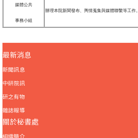
媒體公共
辦理本院新聞發布、輿情蒐集與媒體聯繫等工作
事務小組
:::
最新消息
新聞訊息
中研院訊
研之有物
雜誌報導
關於秘書處
組織簡介