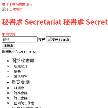
連往主要內容區塊
:::
秘書處
Secretariat
秘書處
Secret
網站導覽
搜尋
主選單
關閉選單/close menu
關於秘書處
組織簡介
處長
業務職掌
重要會議
評議會
院務會議
院士會議
國內院士季會