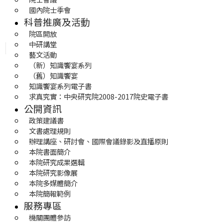
國內院士季會
科普推廣及活動
院區開放
中研講堂
藝文活動
（新）知識饗宴系列
（舊）知識饗宴
知識饗宴系列電子書
求真究實：中央研究院2008-2017院史電子書
公開資訊
政策建議書
文書處理規則
辦理講座、研討會、國際會議錄影及直播原則
本院書面簡介
本院研究成果選輯
本院研究影像展
本院多媒體簡介
本院簡報範例
服務專區
機關團體參訪