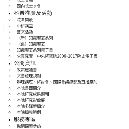
國內院士季會
科普推廣及活動
院區開放
中研講堂
藝文活動
（新）知識饗宴系列
（舊）知識饗宴
知識饗宴系列電子書
求真究實：中央研究院2008-2017院史電子書
公開資訊
政策建議書
文書處理規則
辦理講座、研討會、國際會議錄影及直播原則
本院書面簡介
本院研究成果選輯
本院研究影像展
本院多媒體簡介
本院簡報範例
服務專區
機關團體參訪