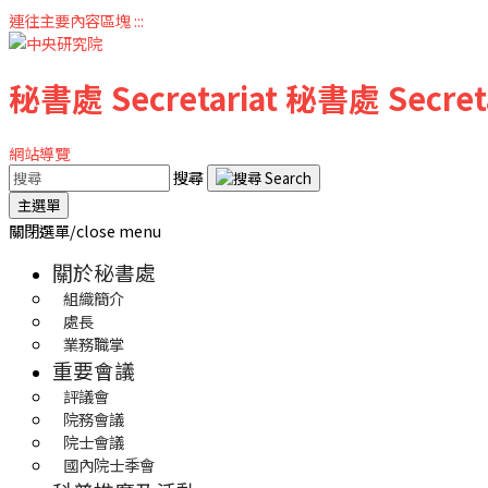
連往主要內容區塊
:::
秘書處
Secretariat
秘書處
Secret
網站導覽
搜尋
主選單
關閉選單/close menu
關於秘書處
組織簡介
處長
業務職掌
重要會議
評議會
院務會議
院士會議
國內院士季會