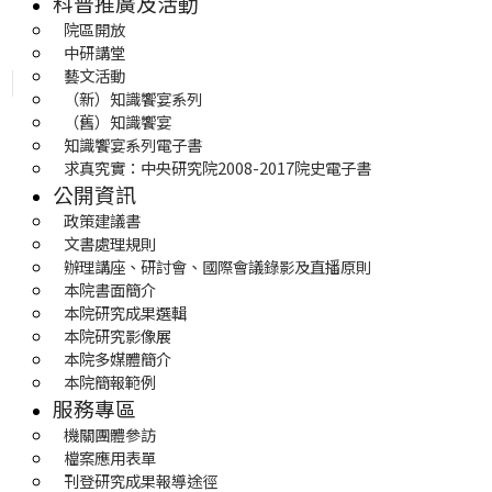
科普推廣及活動
院區開放
中研講堂
藝文活動
（新）知識饗宴系列
（舊）知識饗宴
知識饗宴系列電子書
求真究實：中央研究院2008-2017院史電子書
公開資訊
政策建議書
文書處理規則
辦理講座、研討會、國際會議錄影及直播原則
本院書面簡介
本院研究成果選輯
本院研究影像展
本院多媒體簡介
本院簡報範例
服務專區
機關團體參訪
檔案應用表單
刊登研究成果報導途徑