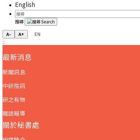
English
搜尋
EN
A-
A+
:::
:::
最新消息
新聞訊息
中研院訊
研之有物
雜誌報導
關於秘書處
組織簡介