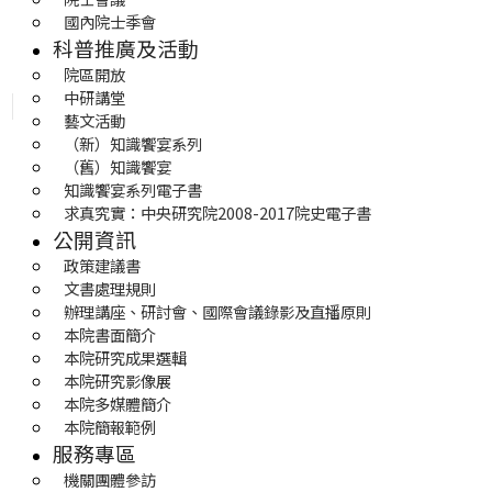
國內院士季會
科普推廣及活動
院區開放
中研講堂
藝文活動
（新）知識饗宴系列
（舊）知識饗宴
知識饗宴系列電子書
求真究實：中央研究院2008-2017院史電子書
公開資訊
政策建議書
文書處理規則
辦理講座、研討會、國際會議錄影及直播原則
本院書面簡介
本院研究成果選輯
本院研究影像展
本院多媒體簡介
本院簡報範例
服務專區
機關團體參訪