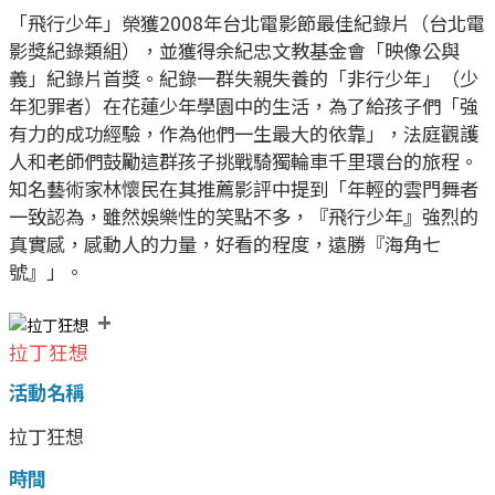
「飛行少年」榮獲2008年台北電影節最佳紀錄片（台北電
影獎紀錄類組），並獲得余紀忠文教基金會「映像公與
義」紀錄片首獎。紀錄一群失親失養的「非行少年」（少
年犯罪者）在花蓮少年學園中的生活，為了給孩子們「強
有力的成功經驗，作為他們一生最大的依靠」，法庭觀護
人和老師們鼓勵這群孩子挑戰騎獨輪車千里環台的旅程。
知名藝術家林懷民在其推薦影評中提到「年輕的雲門舞者
一致認為，雖然娛樂性的笑點不多，『飛行少年』強烈的
真實感，感動人的力量，好看的程度，遠勝『海角七
號』」。
+
拉丁狂想
活動名稱
拉丁狂想
時間