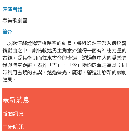
表演團體
春美歌劇團
簡介
以歌仔戲詮釋穿梭時空的劇情，將科幻點子帶入傳統藝
術戲曲之中。劇情敘述男主角意外獲得一面有神秘力量的
古鏡，受其牽引而往來古今的奇遇。透過劇中人的愛戀情
緣與時空距離，表達「古」、「今」隱約的牽連寓意；同
時利用古鏡的玄異，透過聲光、魔術，營造出嶄新的戲劇
效果。
:::
最新消息
新聞訊息
中研院訊