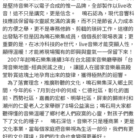
是堅持音樂不以電子合成的惟一品牌，全部製作以live收
音！這不只是講究，更是信念。 鳴石認為，現代音響科
技應該保留每次靈感充滿的演奏，而不只是節省人力成本
的方便之舉，更不是專務修飾、剪輯的瑣碎工作。這樣的
出發點不但是因為鳴石樂集成員，個個長於現場表演；更
重要的是，在冰泠科技的e世代，live音樂才能突顯人性，
顯得溫暖！才能將現場獨有的即興與靈氣一一保留下來！
2007年起鳴石樂集連續3年在台北國家音樂廳舉辦「台
灣音樂地圖˙經典民謠之夜」，讓國人在國家音樂最高殿
堂聆賞這塊土地孕育出來的旋律，獲得極熱烈的迴響。
為了落實理念，推廣聆聽的文化，鳴石樂集深入鄉土民
間，今年的6、7月到台中的何成、仁德社區，彰化的面
前、西勢社區，嘉義的宏都、明華社區，屏東的歸崇村和
潮州的仁愛老人之家舉辦了8場公益演出；鳴石用大家都
聽得懂的音樂溫暖了鄉村老人們寂寞的心靈，對孩子們撒
下了文化的種子。 鳴石深信，音樂不只是種商業，更是
文化事業，當每個家庭把音樂視為生活一部份，我們有更
好的文化環境，我們的生命也會變得更美好。