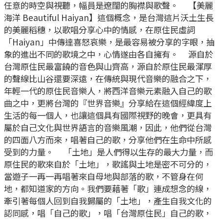
任意的時空與視聽，幅員是遼闊的胸襟與歌聲。 【美麗
海洋 Beautiful Haiyan】這個概念，是台灣這片沃土生長
的美麗稻穗，以歌唱分享心中的情感，在原住民虛詞
「Haiyan」中傳達喜怒哀樂，是最容易被分享的字眼，抽
象的進出不同的歌境之中，心情遂由各自擁有。 源自於
台灣原住民最富饒的音色與山齊高，源自於原住民最渾厚
的聲線比山谷還要深遠，在傳統與現代音樂的融合之下，
年輕一代的原住民音樂人，將西洋音樂元素融入自己的歌
曲之中，更將台灣的『世界音樂』分享給在這個經緯度上
生活的每一個人，也讓這個具有國際視野的晚會，更具有
屬於自己文化與世界語言的音樂風潮，因此，他們從台灣
的四面八方而來，唱著自己的歌，分享他們在生命中所感
受到的力量。 「土地」是人們得以生存的最大力量，而
原住民的歌來自於「土地」，歌謠與土地是密不可分的，
當遊子一再一再唱著來自母地與部落的歌，不管身在何
地，都知道家的方向。我們要藉著「歌」連成想念的線，
牽引著每個人回到自我歸屬的「土地」，產生自我文化的
認同感，唱「自己的歌」，唱「台灣原住民」自己的歌，