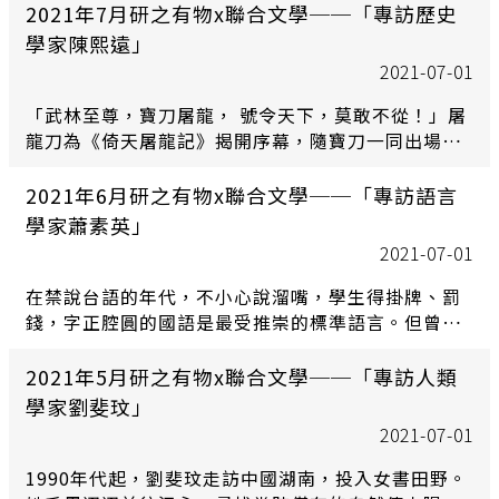
書寫，觀察六朝文人身處動亂與瘟疫的死亡氛圍，如
2021年7月研之有物x聯合文學──「專訪歷史
何透過「問疾」互動，超越禁忌污名，提供文學向度
學家陳熙遠」
的人文省思。
2021-07-01
「武林至尊，寶刀屠龍， 號令天下，莫敢不從！」屠
龍刀為《倚天屠龍記》揭開序幕，隨寶刀一同出場的
「龍門鏢局」，也就此捲入江湖腥風血雨，帶出高潮
迭起的劇情。然而考據歷史， 「鏢局」現身在金庸此
2021年6月研之有物x聯合文學──「專訪語言
劇裡， 其實存在著意想不到的歷史疑義。中央研究院
學家蕭素英」
歷史語言研究所陳熙遠研究員，透過明清檔案文書，
2021-07-01
揭開歷史上鏢局俠客的身世之謎。
在禁說台語的年代，不小心說溜嘴，學生得掛牌、罰
錢，字正腔圓的國語是最受推崇的標準語言。但曾幾
何時，台式國語越來越當道， 許多流行字詞也來自華
閩交混，例如奧步、撇步不但是本世紀初「台灣製
2021年5月研之有物x聯合文學──「專訪人類
造」，甚至同步影響華語圈！中研院語言學研究所蕭
學家劉斐玟」
素英副研究員，透過古漢語、現代國語、近現代閩南
2021-07-01
語的語料分析，帶領讀者一同看看台式國語的前世今
生。
1990年代起，劉斐玟走訪中國湖南，投入女書田野。