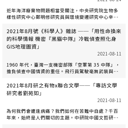
員王建堯，與俄羅斯學者博科夫斯基（Alexey
Bochkovskiy）共同研發。
近年海洋廢棄物問題相當受關注，中央研究院生物多
樣性研究中心鄭明修研究員與環境變遷研究中心辛宜
佳副研究員，及臺灣大學漁業科學研究所柯佳吟副教
授等共組團隊，使用巨量資料運算分析 25 年來全球
2021年8月號《科學人》雜誌 ──「用性命換來
七大洋區的海漂垃圾，發現垃圾因風阻效應和海流的
的科學情報 機密『黑貓中隊』冷戰偵查照化身
影響，從亞熱帶漸漸轉移到熱帶和極 區，其中以太平
GIS地理圖資」
洋區的海洋垃圾積累最嚴重，並且有 50%垃圾仍持續
2021-08-11
在海上漂流。鄭明修呼籲，應該從源頭管控垃圾，才
能減緩對海洋生態與人類經濟活動的衝擊。
1960 年代，臺灣一支機密部隊「空軍第 35 中隊」，
擔負偵查中國情資的重任。飛行員駕駛毫無武裝與補
給的U-2 偵察機，執行多達220 次任務，被暱稱為
「黑貓中隊」。28 位飛行員中，10 人殉職，2 人 遭
2021年8月研之有物x聯合文學──「專訪文學
共軍俘虜。他們用性命換回的3,000 多捲底片，被列
研究者劉苑如」
為最高機密，在任務結束後沒入歷史洪流。
2021-08-11
為何我們會遭逢病痛？我們如何在苦難中自處？千百
年來，始終是人們關切的主題。中研院中國文哲研究
所劉苑如研究員及團隊，透過魏晉南北朝小說的疾病