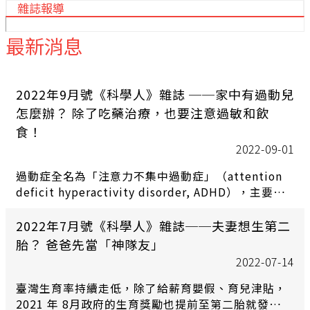
雜誌報導
最新消息
2022年9月號《科學人》雜誌 ──家中有過動兒
怎麼辦？ 除了吃藥治療，也要注意過敏和飲
食！
2022-09-01
過動症全名為「注意力不集中過動症」（attention
deficit hyperactivity disorder, ADHD），主要症
狀是注意力不集中、過動和情緒控制問題。醫學界目
前認為促成 ADHD 的危險因子包括遺傳、難產及多種
2022年7月號《科學人》雜誌──夫妻想生第二
原因造成的腦傷等，主要機制為多巴胺、腎上腺素等
胎？ 爸爸先當「神隊友」
神經傳導物質分泌異常，影響前額葉對於衝動的抑制
2022-07-14
能力。
臺灣生育率持續走低，除了給薪育嬰假、育兒津貼，
2021 年 8月政府的生育獎勵也提前至第二胎就發