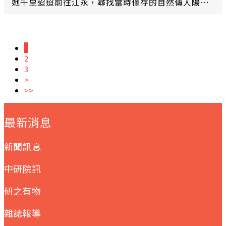
她千里迢迢前往江永，尋找當時僅存的自然傳人陽煥
宜老太太，自此展開她的女書田野之旅。她參與拍攝
紀錄片、蒐集歌謠故事，還與女書傳人結拜為姊妹！
本文專訪中研院民族學研究所研究員劉斐玟，看人類
1
學家如何挖掘文化背後的動人故事。
2
3
>
>>
:::
最新消息
新聞訊息
中研院訊
研之有物
雜誌報導