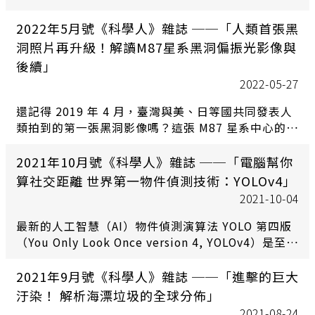
放，鼓勵夫妻多生孩子。還有什麼行動能搶救少子
化？中央研究院社會學研究所副研究員鄭雁馨從研究
2022年5月號《科學人》雜誌 ──「人類首張黑
發現，高教育背景女性生第二胎的意願，與家務分工
洞照片再升級！解讀M87星系黑洞偏振光影像與
息息相關，尤其丈夫是否分擔育兒工作更是關鍵。
後續」
2022-05-27
還記得 2019 年 4 月，臺灣與美、日等國共同發表人
類拍到的第一張黑洞影像嗎？這張 M87 星系中心的黑
洞影像有點模糊，大眾暱稱為「甜甜圈」。2021 年 3
月，事件視界望遠鏡（Event Horizon Telescope,
2021年10月號《科學人》雜誌 ──「電腦幫你
EHT）團隊發表了最新成果：M87 星系中心黑洞的
算社交距離 世界第一物件偵測技術：YOLOv4」
「偏振光」影像。
2021-10-04
最新的人工智慧（AI）物件偵測演算法 YOLO 第四版
（You Only Look Once version 4, YOLOv4）是至今
最快、精準度最高的物件偵測系統，除了即時偵測車
流速度之外，甚至能辨識並捕捉高速滑雪運動中的人
2021年9月號《科學人》雜誌 ──「進擊的巨大
與物體。而這項YOLOv4 系統，正是由中央研究院資
汙染！ 解析海漂垃圾的全球分佈」
訊科學研究所特聘研究員兼所長廖弘源、博士後研究
2021-08-24