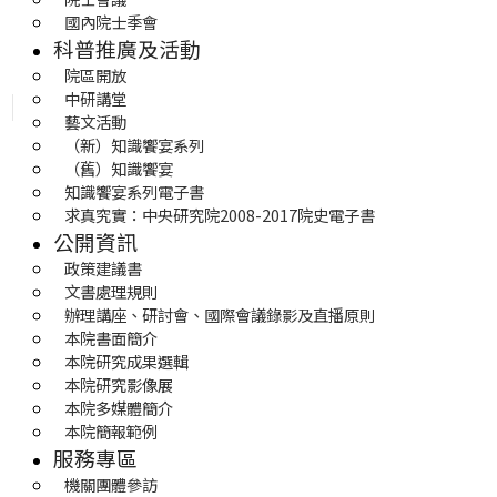
國內院士季會
科普推廣及活動
院區開放
中研講堂
藝文活動
（新）知識饗宴系列
（舊）知識饗宴
知識饗宴系列電子書
求真究實：中央研究院2008-2017院史電子書
公開資訊
政策建議書
文書處理規則
辦理講座、研討會、國際會議錄影及直播原則
本院書面簡介
本院研究成果選輯
本院研究影像展
本院多媒體簡介
本院簡報範例
服務專區
機關團體參訪