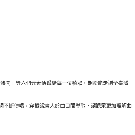
、熱鬧」等六個元素傳遞給每一位聽眾，期盼能走遍全臺灣
詞不斷傳唱，穿插說書人於曲目間導聆，讓觀眾更加理解曲