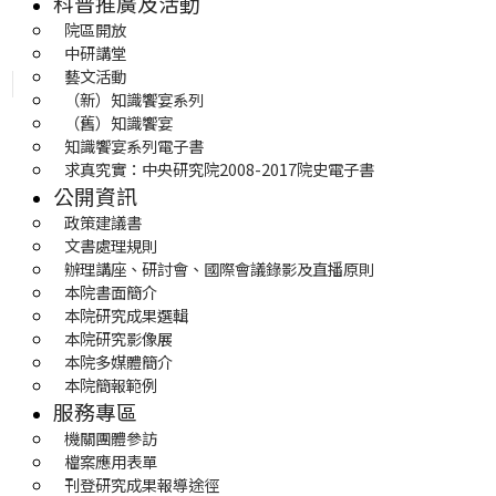
科普推廣及活動
院區開放
中研講堂
藝文活動
（新）知識饗宴系列
（舊）知識饗宴
知識饗宴系列電子書
求真究實：中央研究院2008-2017院史電子書
公開資訊
政策建議書
文書處理規則
辦理講座、研討會、國際會議錄影及直播原則
本院書面簡介
本院研究成果選輯
本院研究影像展
本院多媒體簡介
本院簡報範例
服務專區
機關團體參訪
檔案應用表單
刊登研究成果報導途徑