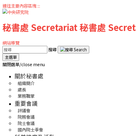
連往主要內容區塊
:::
秘書處
Secretariat
秘書處
Secret
網站導覽
搜尋
主選單
關閉選單/close menu
關於秘書處
組織簡介
處長
業務職掌
重要會議
評議會
院務會議
院士會議
國內院士季會