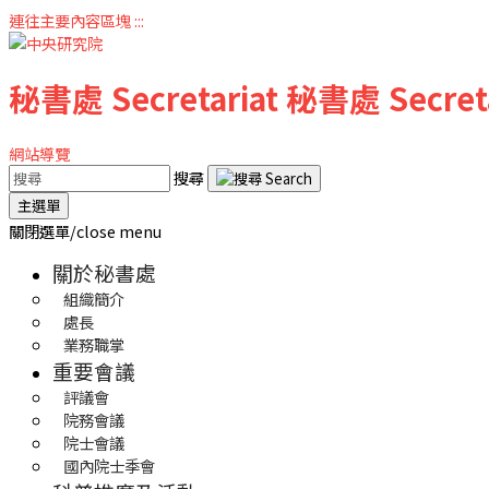
連往主要內容區塊
:::
秘書處
Secretariat
秘書處
Secret
網站導覽
搜尋
主選單
關閉選單/close menu
關於秘書處
組織簡介
處長
業務職掌
重要會議
評議會
院務會議
院士會議
國內院士季會