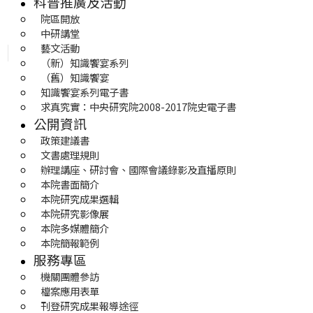
科普推廣及活動
院區開放
中研講堂
藝文活動
（新）知識饗宴系列
（舊）知識饗宴
知識饗宴系列電子書
求真究實：中央研究院2008-2017院史電子書
公開資訊
政策建議書
文書處理規則
辦理講座、研討會、國際會議錄影及直播原則
本院書面簡介
本院研究成果選輯
本院研究影像展
本院多媒體簡介
本院簡報範例
服務專區
機關團體參訪
檔案應用表單
刊登研究成果報導途徑