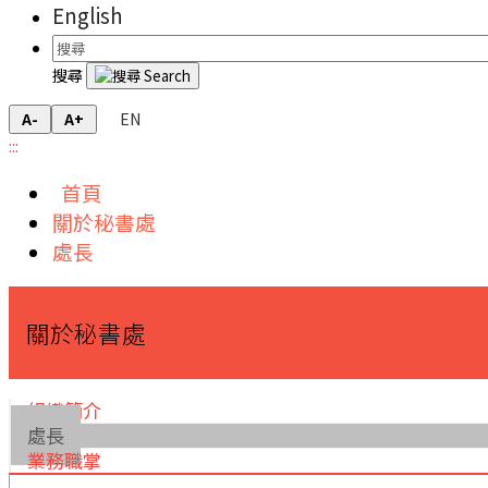
English
搜尋
EN
A-
A+
:::
首頁
關於秘書處
處長
關於秘書處
組織簡介
處長
業務職掌