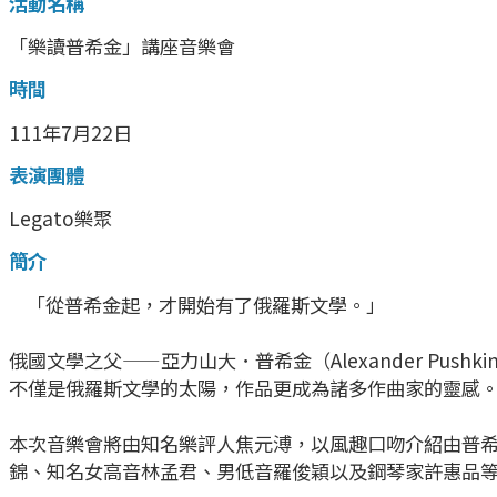
活動名稱
「樂讀普希金」講座音樂會
時間
111年7月22日
表演團體
Legato樂聚
簡介
「從普希金起，才開始有了俄羅斯文學。」
俄國文學之父——亞力山大．普希金（Alexander P
不僅是俄羅斯文學的太陽，作品更成為諸多作曲家的靈感
本次音樂會將由知名樂評人焦元溥，以風趣口吻介紹由普
錦、知名女高音林孟君、男低音羅俊穎以及鋼琴家許惠品