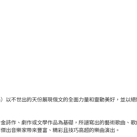
ushkin）以不世出的天份展現俄文的全面力量和靈動美好，
。
希金詩作、劇作或文學作品為基礎，所譜寫出的藝術歌曲、歌
等傑出音樂家帶來豐富、精彩且技巧高超的樂曲演出。