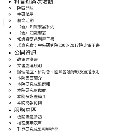
科普推廣及活動
院區開放
中研講堂
藝文活動
（新）知識饗宴系列
（舊）知識饗宴
知識饗宴系列電子書
求真究實：中央研究院2008-2017院史電子書
公開資訊
政策建議書
文書處理規則
辦理講座、研討會、國際會議錄影及直播原則
本院書面簡介
本院研究成果選輯
本院研究影像展
本院多媒體簡介
本院簡報範例
服務專區
機關團體參訪
檔案應用表單
刊登研究成果報導途徑