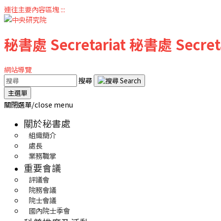
連往主要內容區塊
:::
秘書處
Secretariat
秘書處
Secret
網站導覽
搜尋
主選單
關閉選單/close menu
關於秘書處
組織簡介
處長
業務職掌
重要會議
評議會
院務會議
院士會議
國內院士季會