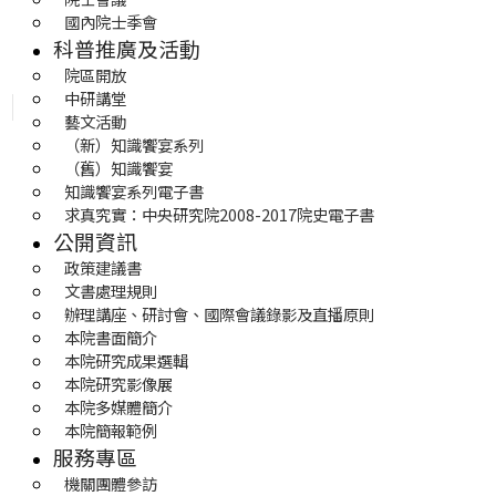
國內院士季會
科普推廣及活動
院區開放
中研講堂
藝文活動
（新）知識饗宴系列
（舊）知識饗宴
知識饗宴系列電子書
求真究實：中央研究院2008-2017院史電子書
公開資訊
政策建議書
文書處理規則
辦理講座、研討會、國際會議錄影及直播原則
本院書面簡介
本院研究成果選輯
本院研究影像展
本院多媒體簡介
本院簡報範例
服務專區
機關團體參訪