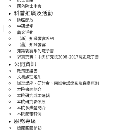
國內院士季會
科普推廣及活動
院區開放
中研講堂
藝文活動
（新）知識饗宴系列
（舊）知識饗宴
知識饗宴系列電子書
求真究實：中央研究院2008-2017院史電子書
公開資訊
政策建議書
文書處理規則
辦理講座、研討會、國際會議錄影及直播原則
本院書面簡介
本院研究成果選輯
本院研究影像展
本院多媒體簡介
本院簡報範例
服務專區
機關團體參訪