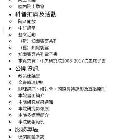
國內院士季會
科普推廣及活動
院區開放
中研講堂
藝文活動
（新）知識饗宴系列
（舊）知識饗宴
知識饗宴系列電子書
求真究實：中央研究院2008-2017院史電子書
公開資訊
政策建議書
文書處理規則
辦理講座、研討會、國際會議錄影及直播原則
本院書面簡介
本院研究成果選輯
本院研究影像展
本院多媒體簡介
本院簡報範例
服務專區
機關團體參訪