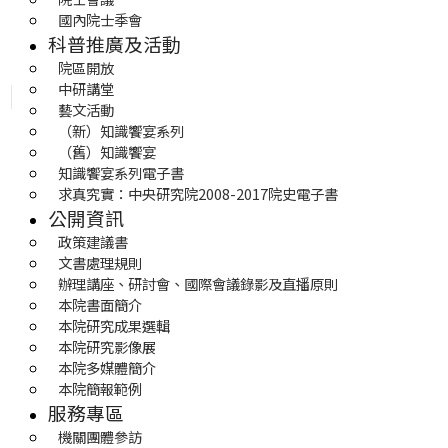
國內院士季會
科普推廣及活動
院區開放
中研講堂
藝文活動
（新）知識饗宴系列
（舊）知識饗宴
知識饗宴系列電子書
求真究實：中央研究院2008-2017院史電子書
公開資訊
政策建議書
文書處理規則
辦理講座、研討會、國際會議錄影及直播原則
本院書面簡介
本院研究成果選輯
本院研究影像展
本院多媒體簡介
本院簡報範例
服務專區
機關團體參訪