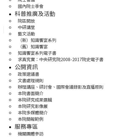
國內院士季會
科普推廣及活動
院區開放
中研講堂
藝文活動
（新）知識饗宴系列
（舊）知識饗宴
知識饗宴系列電子書
求真究實：中央研究院2008-2017院史電子書
公開資訊
政策建議書
文書處理規則
辦理講座、研討會、國際會議錄影及直播原則
本院書面簡介
本院研究成果選輯
本院研究影像展
本院多媒體簡介
本院簡報範例
服務專區
機關團體參訪