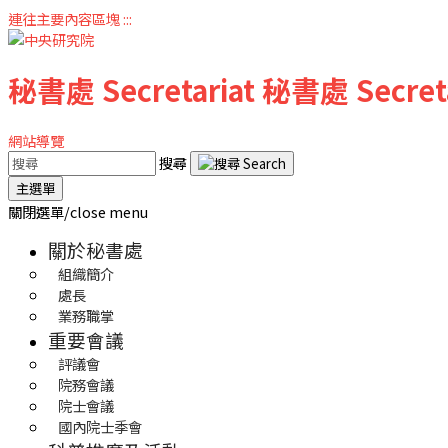
連往主要內容區塊
:::
秘書處
Secretariat
秘書處
Secret
網站導覽
搜尋
主選單
關閉選單/close menu
關於秘書處
組織簡介
處長
業務職掌
重要會議
評議會
院務會議
院士會議
國內院士季會