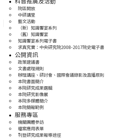
科普推廣及活動
院區開放
中研講堂
藝文活動
（新）知識饗宴系列
（舊）知識饗宴
知識饗宴系列電子書
求真究實：中央研究院2008-2017院史電子書
公開資訊
政策建議書
文書處理規則
辦理講座、研討會、國際會議錄影及直播原則
本院書面簡介
本院研究成果選輯
本院研究影像展
本院多媒體簡介
本院簡報範例
服務專區
機關團體參訪
檔案應用表單
刊登研究成果報導途徑