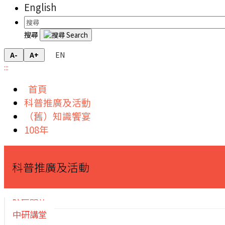
English
搜尋
EN
A-
A+
:::
首頁
科普推廣及活動
（舊）知識饗宴
108年
科普推廣及活動
院區開放
中研講堂