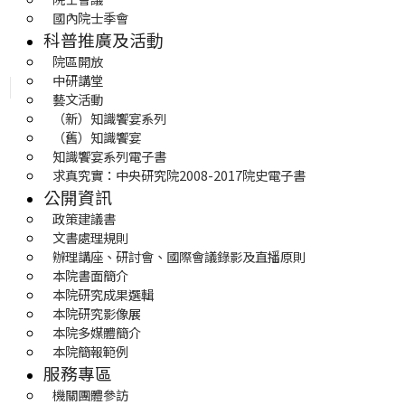
國內院士季會
科普推廣及活動
院區開放
中研講堂
藝文活動
（新）知識饗宴系列
（舊）知識饗宴
知識饗宴系列電子書
求真究實：中央研究院2008-2017院史電子書
公開資訊
政策建議書
文書處理規則
辦理講座、研討會、國際會議錄影及直播原則
本院書面簡介
本院研究成果選輯
本院研究影像展
本院多媒體簡介
本院簡報範例
服務專區
機關團體參訪