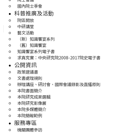
國內院士季會
科普推廣及活動
院區開放
中研講堂
藝文活動
（新）知識饗宴系列
（舊）知識饗宴
知識饗宴系列電子書
求真究實：中央研究院2008-2017院史電子書
公開資訊
政策建議書
文書處理規則
辦理講座、研討會、國際會議錄影及直播原則
本院書面簡介
本院研究成果選輯
本院研究影像展
本院多媒體簡介
本院簡報範例
服務專區
機關團體參訪