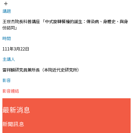
+
講題
王世杰院長科普講座 「中式旋轉餐檯的誕生：傳染病、身體史、與身
份認同」
時間
111年3月22日
主講人
雷祥麟研究員兼所長（本院近代史研究所）
影音
影音連結
:::
最新消息
新聞訊息