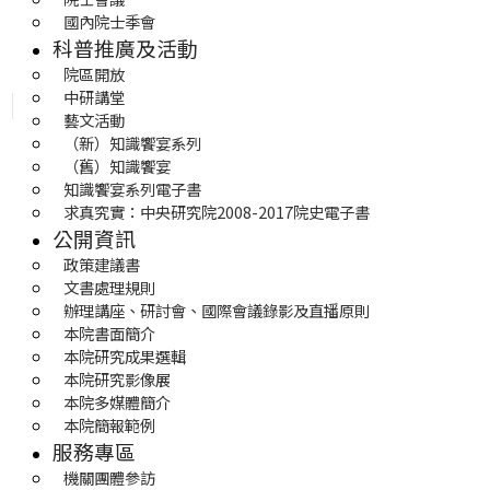
國內院士季會
科普推廣及活動
院區開放
中研講堂
藝文活動
（新）知識饗宴系列
（舊）知識饗宴
知識饗宴系列電子書
求真究實：中央研究院2008-2017院史電子書
公開資訊
政策建議書
文書處理規則
辦理講座、研討會、國際會議錄影及直播原則
本院書面簡介
本院研究成果選輯
本院研究影像展
本院多媒體簡介
本院簡報範例
服務專區
機關團體參訪