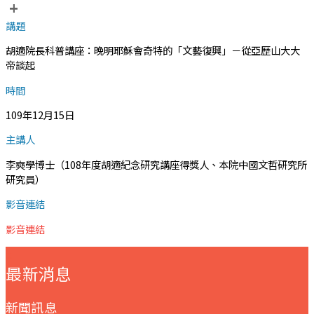
+
講題
胡適院長科普講座：晚明耶穌會奇特的「文藝復興」－從亞歷山大大
帝談起
時間
109年12月15日
主講人
李奭學博士（108年度胡適紀念研究講座得獎人、本院中國文哲研究所
研究員）
影音連結
影音連結
:::
最新消息
新聞訊息