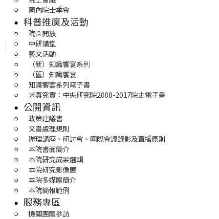
國內院士季會
科普推廣及活動
院區開放
中研講堂
藝文活動
（新）知識饗宴系列
（舊）知識饗宴
知識饗宴系列電子書
求真究實：中央研究院2008-2017院史電子書
公開資訊
政策建議書
文書處理規則
辦理講座、研討會、國際會議錄影及直播原則
本院書面簡介
本院研究成果選輯
本院研究影像展
本院多媒體簡介
本院簡報範例
服務專區
機關團體參訪