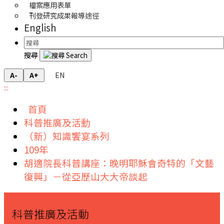
檔案應用表單
刊登研究成果報導途徑
English
搜尋
EN
A-
A+
:::
首頁
科普推廣及活動
（新）知識饗宴系列
109年
胡適院長科普講座：晚明耶穌會奇特的「文藝
復興」－從亞歷山大大帝談起
科普推廣及活動