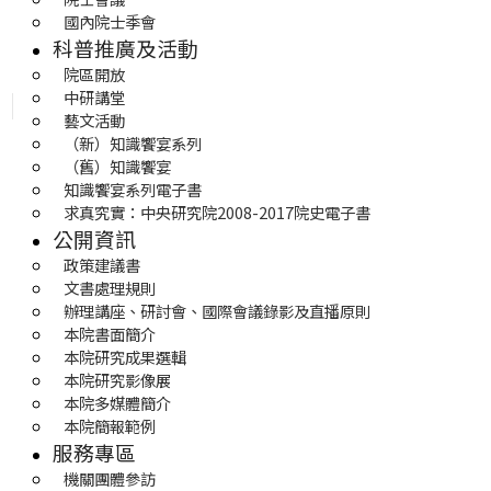
國內院士季會
科普推廣及活動
院區開放
中研講堂
藝文活動
（新）知識饗宴系列
（舊）知識饗宴
知識饗宴系列電子書
求真究實：中央研究院2008-2017院史電子書
公開資訊
政策建議書
文書處理規則
辦理講座、研討會、國際會議錄影及直播原則
本院書面簡介
本院研究成果選輯
本院研究影像展
本院多媒體簡介
本院簡報範例
服務專區
機關團體參訪