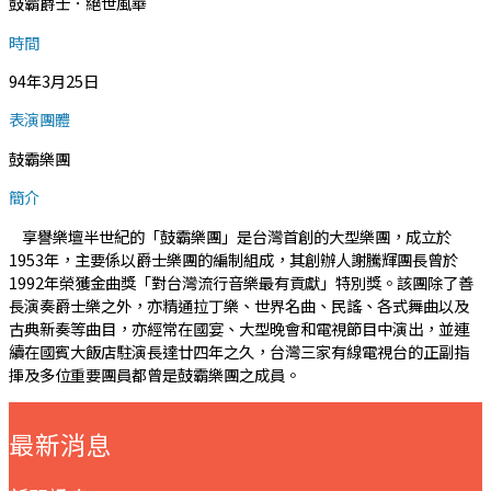
鼓霸爵士．絕世風華
時間
94年3月25日
表演團體
鼓霸樂團
簡介
享譽樂壇半世紀的「鼓霸樂團」是台灣首創的大型樂團，成立於
1953年，主要係以爵士樂團的編制組成，其創辦人謝騰輝團長曾於
1992年榮獲金曲獎「對台灣流行音樂最有貢獻」特別獎。該團除了善
長演奏爵士樂之外，亦精通拉丁樂、世界名曲、民謠、各式舞曲以及
古典新奏等曲目，亦經常在國宴、大型晚會和電視節目中演出，並連
續在國賓大飯店駐演長達廿四年之久，台灣三家有線電視台的正副指
揮及多位重要團員都曾是鼓霸樂團之成員。
:::
最新消息