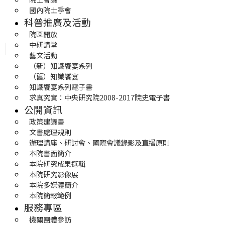
國內院士季會
科普推廣及活動
院區開放
中研講堂
藝文活動
（新）知識饗宴系列
（舊）知識饗宴
知識饗宴系列電子書
求真究實：中央研究院2008-2017院史電子書
公開資訊
政策建議書
文書處理規則
辦理講座、研討會、國際會議錄影及直播原則
本院書面簡介
本院研究成果選輯
本院研究影像展
本院多媒體簡介
本院簡報範例
服務專區
機關團體參訪