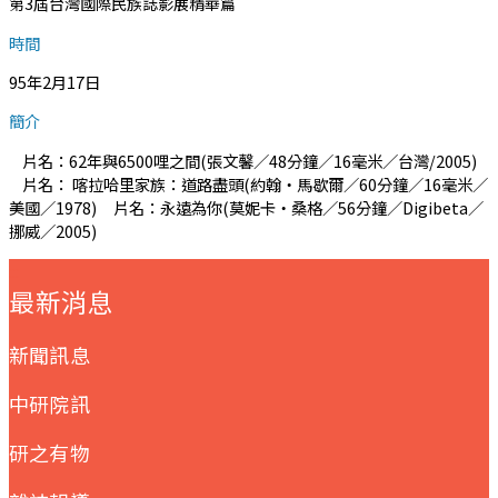
第3屆台灣國際民族誌影展精華篇
時間
95年2月17日
簡介
片名：62年與6500哩之間(張文馨／48分鐘／16毫米／台灣/2005)
片名： 喀拉哈里家族：道路盡頭(約翰‧馬歇爾／60分鐘／16毫米／
美國／1978) 片名：永遠為你(莫妮卡‧桑格／56分鐘／Digibeta／
挪威／2005)
:::
最新消息
新聞訊息
中研院訊
研之有物