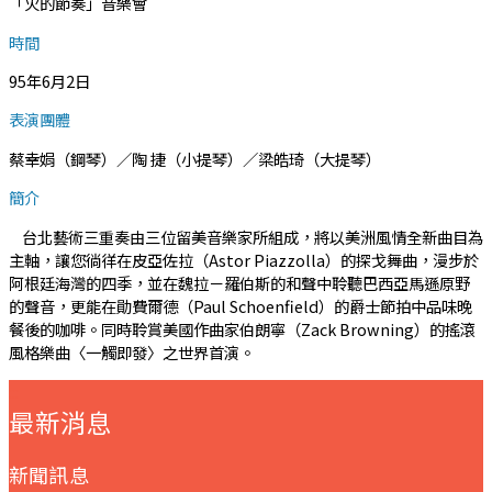
「火的節奏」音樂會
時間
95年6月2日
表演團體
蔡幸娟（鋼琴）／陶 捷（小提琴）／梁皓琦（大提琴）
簡介
台北藝術三重奏由三位留美音樂家所組成，將以美洲風情全新曲目為
主軸，讓您徜徉在皮亞佐拉（Astor Piazzolla）的探戈舞曲，漫步於
阿根廷海灣的四季，並在魏拉－羅伯斯的和聲中聆聽巴西亞馬遜原野
的聲音，更能在勛費爾德（Paul Schoenfield）的爵士節拍中品味晚
餐後的咖啡。同時聆賞美國作曲家伯朗寧（Zack Browning）的搖滾
風格樂曲〈一觸即發〉之世界首演。
:::
最新消息
新聞訊息