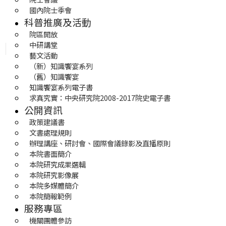
國內院士季會
科普推廣及活動
院區開放
中研講堂
藝文活動
（新）知識饗宴系列
（舊）知識饗宴
知識饗宴系列電子書
求真究實：中央研究院2008-2017院史電子書
公開資訊
政策建議書
文書處理規則
辦理講座、研討會、國際會議錄影及直播原則
本院書面簡介
本院研究成果選輯
本院研究影像展
本院多媒體簡介
本院簡報範例
服務專區
機關團體參訪