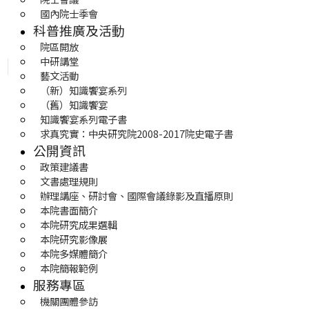
國內院士季會
科普推廣及活動
院區開放
中研講堂
藝文活動
（新）知識饗宴系列
（舊）知識饗宴
知識饗宴系列電子書
求真究實：中央研究院2008-2017院史電子書
公開資訊
政策建議書
文書處理規則
辦理講座、研討會、國際會議錄影及直播原則
本院書面簡介
本院研究成果選輯
本院研究影像展
本院多媒體簡介
本院簡報範例
服務專區
機關團體參訪