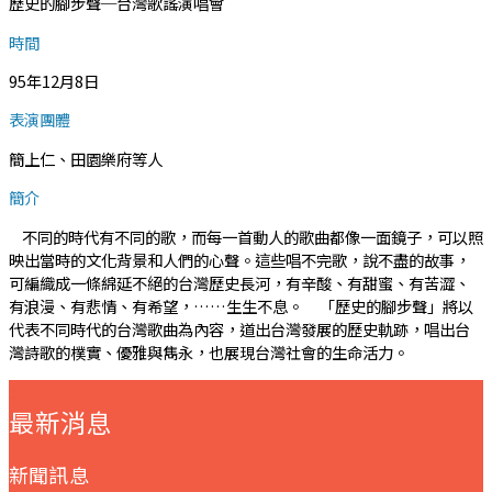
歷史的腳步聲─台灣歌謠演唱會
時間
95年12月8日
表演團體
簡上仁、田園樂府等人
簡介
不同的時代有不同的歌，而每一首動人的歌曲都像一面鏡子，可以照
映出當時的文化背景和人們的心聲。這些唱不完歌，說不盡的故事，
可編織成一條綿延不絕的台灣歷史長河，有辛酸、有甜蜜、有苦澀、
有浪漫、有悲情、有希望，……生生不息。 「歷史的腳步聲」將以
代表不同時代的台灣歌曲為內容，道出台灣發展的歷史軌跡，唱出台
灣詩歌的樸實、優雅與雋永，也展現台灣社會的生命活力。
:::
最新消息
新聞訊息