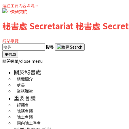
連往主要內容區塊
:::
秘書處
Secretariat
秘書處
Secret
網站導覽
搜尋
主選單
關閉選單/close menu
關於秘書處
組織簡介
處長
業務職掌
重要會議
評議會
院務會議
院士會議
國內院士季會