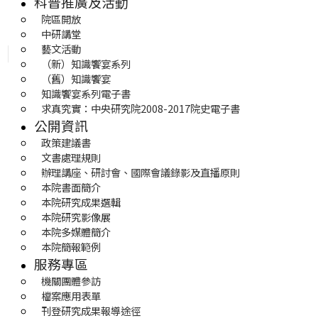
科普推廣及活動
院區開放
中研講堂
藝文活動
（新）知識饗宴系列
（舊）知識饗宴
知識饗宴系列電子書
求真究實：中央研究院2008-2017院史電子書
公開資訊
政策建議書
文書處理規則
辦理講座、研討會、國際會議錄影及直播原則
本院書面簡介
本院研究成果選輯
本院研究影像展
本院多媒體簡介
本院簡報範例
服務專區
機關團體參訪
檔案應用表單
刊登研究成果報導途徑