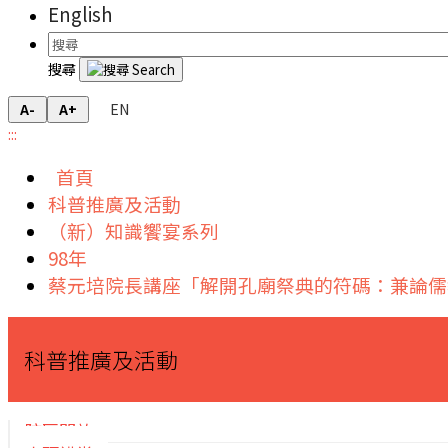
English
搜尋
EN
A-
A+
:::
首頁
科普推廣及活動
（新）知識饗宴系列
98年
蔡元培院長講座「解開孔廟祭典的符碼：兼論儒
科普推廣及活動
院區開放