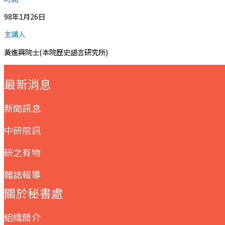
98年1月26日
主講人
黃進興院士(本院歷史語言研究所)
:::
最新消息
新聞訊息
中研院訊
研之有物
雜誌報導
關於秘書處
組織簡介