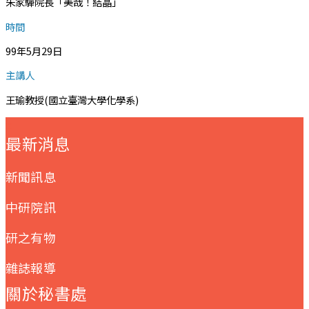
朱家驊院長「美哉！結晶」
時間
99年5月29日
主講人
王瑜教授(國立臺灣大學化學系)
:::
最新消息
新聞訊息
中研院訊
研之有物
雜誌報導
關於秘書處