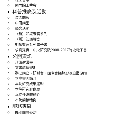
國內院士季會
科普推廣及活動
院區開放
中研講堂
藝文活動
（新）知識饗宴系列
（舊）知識饗宴
知識饗宴系列電子書
求真究實：中央研究院2008-2017院史電子書
公開資訊
政策建議書
文書處理規則
辦理講座、研討會、國際會議錄影及直播原則
本院書面簡介
本院研究成果選輯
本院研究影像展
本院多媒體簡介
本院簡報範例
服務專區
機關團體參訪