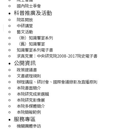
國內院士季會
科普推廣及活動
院區開放
中研講堂
藝文活動
（新）知識饗宴系列
（舊）知識饗宴
知識饗宴系列電子書
求真究實：中央研究院2008-2017院史電子書
公開資訊
政策建議書
文書處理規則
辦理講座、研討會、國際會議錄影及直播原則
本院書面簡介
本院研究成果選輯
本院研究影像展
本院多媒體簡介
本院簡報範例
服務專區
機關團體參訪