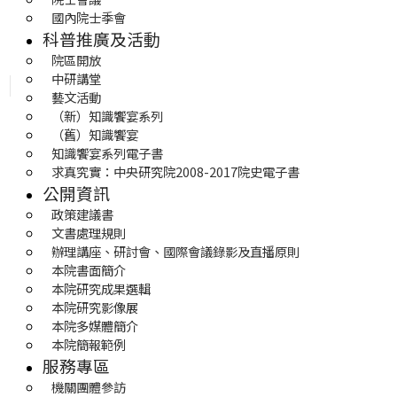
國內院士季會
科普推廣及活動
院區開放
中研講堂
藝文活動
（新）知識饗宴系列
（舊）知識饗宴
知識饗宴系列電子書
求真究實：中央研究院2008-2017院史電子書
公開資訊
政策建議書
文書處理規則
辦理講座、研討會、國際會議錄影及直播原則
本院書面簡介
本院研究成果選輯
本院研究影像展
本院多媒體簡介
本院簡報範例
服務專區
機關團體參訪