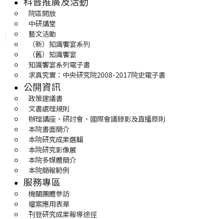
科普推廣及活動
院區開放
中研講堂
藝文活動
（新）知識饗宴系列
（舊）知識饗宴
知識饗宴系列電子書
求真究實：中央研究院2008-2017院史電子書
公開資訊
政策建議書
文書處理規則
辦理講座、研討會、國際會議錄影及直播原則
本院書面簡介
本院研究成果選輯
本院研究影像展
本院多媒體簡介
本院簡報範例
服務專區
機關團體參訪
檔案應用表單
刊登研究成果報導途徑