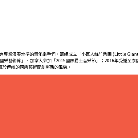
準的青年樂手們，籌組成立「小巨人絲竹樂團 (Little Giant Chine
國樂藝術節」、加拿大參加「2015國際爵士音樂節」；2016年受邀
植於傳統的國樂藝術開創嶄新的風貌。