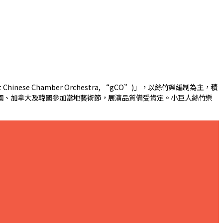
se Chamber Orchestra, “gCO”)」，以絲竹樂編制為主，積
至泰國、加拿大及韓國參加當地藝術節，展演品質備受肯定。小巨人絲竹樂