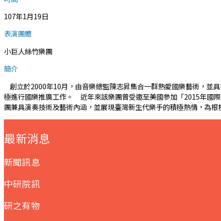
107年1月19日
表演團體
小巨人絲竹樂團
簡介
創立於2000年10月，由音樂總監陳志昇集合一群熱愛國樂藝術，並具有專業演奏水
極進行國樂推廣工作。 近年來該樂團曾受邀至美國參加「2015年國際
團兼具演奏技術及藝術內涵，並展現臺灣新生代樂手的積極熱情，為根
:::
最新消息
新聞訊息
中研院訊
研之有物