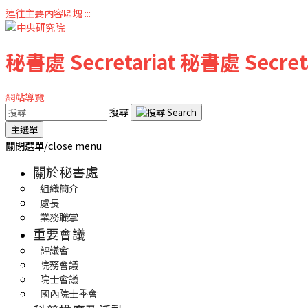
連往主要內容區塊
:::
秘書處
Secretariat
秘書處
Secret
網站導覽
搜尋
主選單
關閉選單/close menu
關於秘書處
組織簡介
處長
業務職掌
重要會議
評議會
院務會議
院士會議
國內院士季會