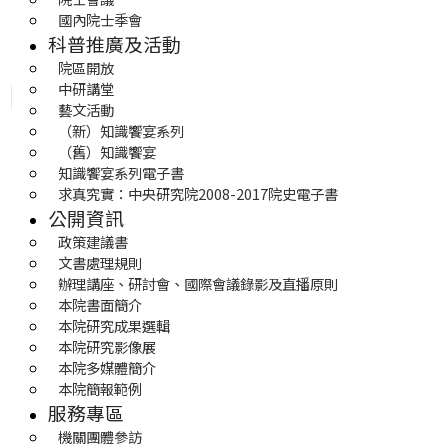
國內院士季會
科普推廣及活動
院區開放
中研講堂
藝文活動
（新）知識饗宴系列
（舊）知識饗宴
知識饗宴系列電子書
求真究實：中央研究院2008-2017院史電子書
公開資訊
政策建議書
文書處理規則
辦理講座、研討會、國際會議錄影及直播原則
本院書面簡介
本院研究成果選輯
本院研究影像展
本院多媒體簡介
本院簡報範例
服務專區
機關團體參訪