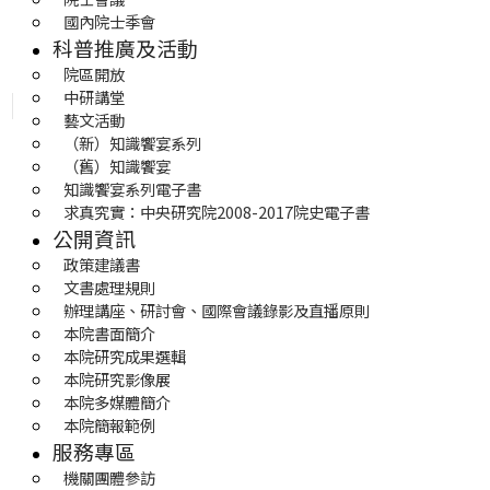
國內院士季會
科普推廣及活動
院區開放
中研講堂
藝文活動
（新）知識饗宴系列
（舊）知識饗宴
知識饗宴系列電子書
求真究實：中央研究院2008-2017院史電子書
公開資訊
政策建議書
文書處理規則
辦理講座、研討會、國際會議錄影及直播原則
本院書面簡介
本院研究成果選輯
本院研究影像展
本院多媒體簡介
本院簡報範例
服務專區
機關團體參訪