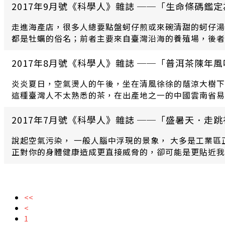
2017年9月號《科學人》雜誌 ──「生命條碼鑑
走進海產店，很多人總要點盤蚵仔煎或來碗清甜的蚵仔湯
都是牡蠣的俗名；前者主要來自臺灣沿海的養殖場，後者
形飽滿、蠔肉肥美；而在臺灣蚵田垂掛養殖的蚵串，一年
2017年8月號《科學人》雜誌 ──「普洱茶陳年
炎炎夏日，空氣燙人的午後，坐在清風徐徐的蔭涼大樹下
這種臺灣人不太熟悉的茶，在出產地之一的中國雲南省易
斥。
2017年7月號《科學人》雜誌 ──「盛暑天．走跳
說起空氣污染， 一般人腦中浮現的景象， 大多是工業
正對你的身體健康造成更直接威脅的，卻可能是更貼近我
染， 找尋對健康造成影響的主要因子。
<<
<
1