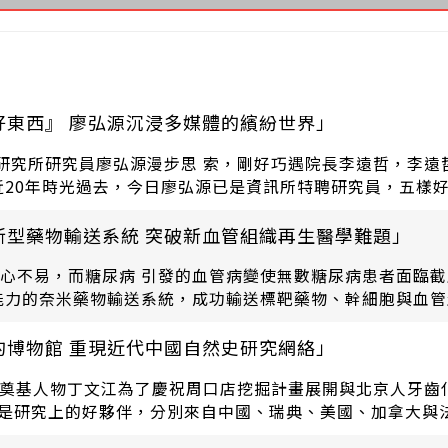
『好東西』 廖弘源沉浸多媒體的繽紛世界」
學研究所研究員廖弘源漫步思 索，剛好巧遇院長李遠哲，李
近20年時光過去，今日廖弘源已是資訊所特聘研究員，五樣
力新型藥物輸送系統 突破新血管組織再生醫學難題」
心不易，而糖尿病 引發的血管病變使無數糖尿病患者面臨
能力的奈米藥物輸送系統，成功輸送標靶藥物、幹細胞與血
轉譯醫學》(Science Translational Medicin
忘的博物館 重現近代中國自然史研究網絡」
質學奠基人物丁文江為了慶祝周口店挖掘計畫展開與北京人牙
間參與者彼此都是研究上的好夥伴，分別來自中國、瑞典、美國、加
一張簽有所有參與者姓名的紀念餐卡。