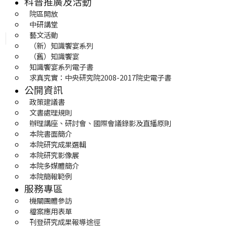
科普推廣及活動
院區開放
中研講堂
藝文活動
（新）知識饗宴系列
（舊）知識饗宴
知識饗宴系列電子書
求真究實：中央研究院2008-2017院史電子書
公開資訊
政策建議書
文書處理規則
辦理講座、研討會、國際會議錄影及直播原則
本院書面簡介
本院研究成果選輯
本院研究影像展
本院多媒體簡介
本院簡報範例
服務專區
機關團體參訪
檔案應用表單
刊登研究成果報導途徑