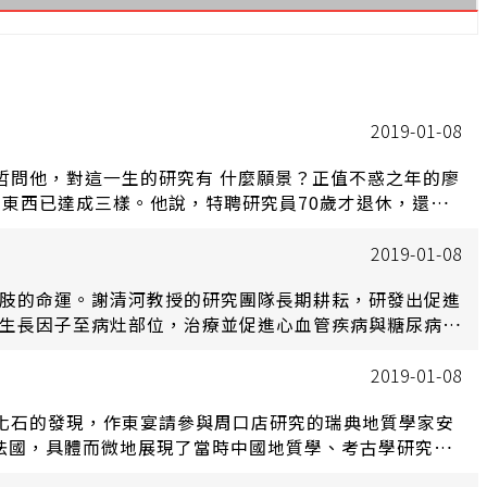
2019-01-08
遠哲問他，對這一生的研究有 什麼願景？正值不惑之年的廖
好東西已達成三樣。他說，特聘研究員70歲才退休，還有
2019-01-08
截肢的命運。謝清河教授的研究團隊長期耕耘，研發出促進
管生長因子至病灶部位，治療並促進心血管疾病與糖尿病患
e) 選為重點論文刊出。
2019-01-08
齒化石的發現，作東宴請參與周口店研究的瑞典地質學家安
拿大與法國，具體而微地展現了當時中國地質學、考古學研究人