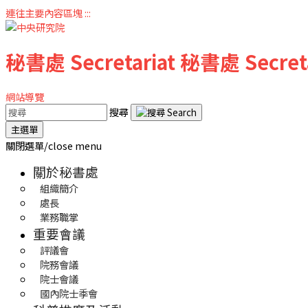
連往主要內容區塊
:::
秘書處
Secretariat
秘書處
Secret
網站導覽
搜尋
主選單
關閉選單/close menu
關於秘書處
組織簡介
處長
業務職掌
重要會議
評議會
院務會議
院士會議
國內院士季會