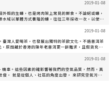
2019-01-08
個外殼的生蠔，也是烤肉架上常見的鮮食。不論蚵或蠔，
帶水域以單體方式養殖的蠔，往往三年採收一次，以使殼
2019-01-08
。臺灣人愛喝茶，也發展出獨特的茶飲文化。不過普洱茶
元，原囤藏於香港的陳年老普洱更一餅難求，且假貨充
2019-01-08
汽、機車。這些因素的確影響著我們的空氣品質，然而，真
俊， 就是從個人、社區的角度出發， 來研究空氣污