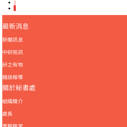
2
3
:::
最新消息
新聞訊息
中研院訊
研之有物
雜誌報導
關於秘書處
組織簡介
處長
業務職掌