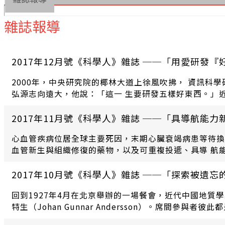
雜誌報導
2017年12月號《科學人》雜誌 ──「用愛研發
2000年，中央研究院的椰林大道上徐風吹拂， 資訊科
弘源志向遠大，他說：「這一 生要研發五樣好東西。」
時間，他和他的團隊始終努力著。
2017年11月號《科學人》雜誌 ──「具導航能
心血管疾病位居全球主要死因，末期心臟衰竭病患等待換
血管新生與組織修復的藥物，以及可重複投遞、具導 航
者的血管新生。研究成果於105 年11月16日獲國際頂尖期刊《科學
2017年10月號《科學人》雜誌 ──「探索被遺
回到1927年4月在北京舉辦的一場餐會，近代中國地
特生（Johan Gunnar Andersson）。席
員的國際性。不過，後人之所以知道這次聚會，還是因為