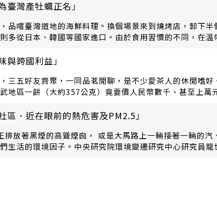
定為臺灣產牡蠣正名」
，品嚐臺灣道地的海鮮料理。換個場景來到燒烤店，卸下半
則多從日本、韓國等國家進口。由於食用習慣的不同，在溫
即採收，此時蚵仔大小正適合入菜。
風味與跨國利益」
，三五好友齊聚，一同品茗閒聊，是不少愛茶人的休閒嗜好
武地區一餅（大約357公克）竟要價人民幣數千、甚至上萬
社區．近在眼前的熱危害及PM2.5」
區正排放著黑煙的高聳煙囪， 或是大馬路上一輛接著一輛的
們生活的環境因子。中央研究院環境變遷研究中心研究員龍世