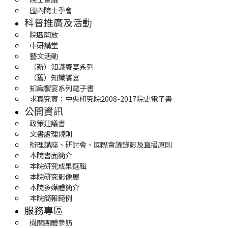
國內院士季會
科普推廣及活動
院區開放
中研講堂
藝文活動
（新）知識饗宴系列
（舊）知識饗宴
知識饗宴系列電子書
求真究實：中央研究院2008-2017院史電子書
公開資訊
政策建議書
文書處理規則
辦理講座、研討會、國際會議錄影及直播原則
本院書面簡介
本院研究成果選輯
本院研究影像展
本院多媒體簡介
本院簡報範例
服務專區
機關團體參訪